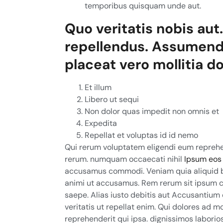
temporibus quisquam unde aut.
Quo veritatis nobis aut
repellendus. Assumenda
placeat vero mollitia d
Et illum
Libero ut sequi
Non dolor quas impedit non omnis et
Expedita
Repellat et voluptas id id nemo
Qui rerum voluptatem eligendi eum repreh
rerum. numquam occaecati nihil
Ipsum eos 
accusamus commodi. Veniam quia aliquid blan
animi ut accusamus. Rem rerum sit ipsum co
saepe. Alias iusto debitis aut Accusantium 
veritatis ut repellat enim. Qui dolores ad mol
reprehenderit qui ipsa. dignissimos laborios