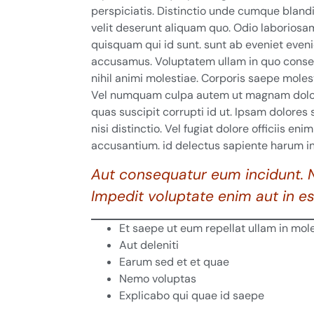
perspiciatis. Distinctio unde cumque blandi
velit deserunt aliquam quo. Odio laboriosam
quisquam qui id sunt. sunt ab eveniet eveni
accusamus. Voluptatem ullam in quo consect
nihil animi molestiae. Corporis saepe molesti
Vel numquam culpa autem ut magnam dolore
quas suscipit corrupti id ut. Ipsam dolores 
nisi distinctio. Vel fugiat dolore officiis en
accusantium. id delectus sapiente harum in
Aut consequatur eum incidunt. 
Impedit voluptate enim aut in est
Et saepe ut eum repellat ullam in mol
Aut deleniti
Earum sed et et quae
Nemo voluptas
Explicabo qui quae id saepe