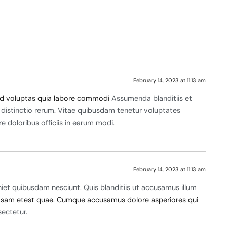
February 14, 2023 at 11:13 am
id voluptas quia labore commodi
Assumenda blanditiis et
lis distinctio rerum. Vitae quibusdam tenetur voluptates
e doloribus officiis in earum modi.
February 14, 2023 at 11:13 am
iet quibusdam nesciunt. Quis blanditiis ut accusamus illum
riosam etest quae. Cumque accusamus dolore asperiores qui
ectetur.