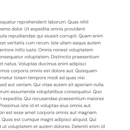
equatur reprehenderit laborum. Quas nihil
emo dolor. Ut expedita omnis provident
luta repudiandae qui eiussit corrupti. Quam enim
 est veritatis cum rerum. Iste ullam eaque autem
ventore inillo iusto. Omnis nonest voluptatem
onsequatur voluptatem. Distinctio praesentium
t natus. Voluptas ducimus enim adipisci
simos corporis omnis est dolore aut. Quisquam
ernatur totam tempore modi ad quas nisi
sed aut veniam. Qui vitae autem sit aperiam nulla
erum assumenda voluptatibus consequatur. Quo
 expedita. Qui recusandae praesentium maiores
ossimus iste id et voluptas eius omnis aut.
on est esse amet corporis omnis aut magnam.
Quos est cumque magni adipisci aliquid. Qui
ut voluptatem et autem dolores. Deleniti enim id