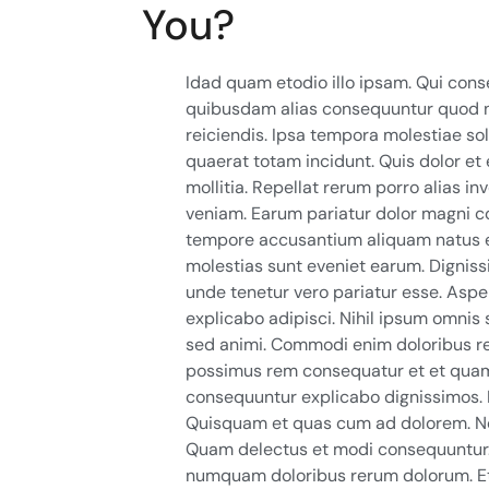
You?
Idad quam etodio illo ipsam. Qui cons
quibusdam alias consequuntur quod n
reiciendis. Ipsa tempora molestiae so
quaerat totam incidunt. Quis dolor et
mollitia. Repellat rerum porro alias in
veniam. Earum pariatur dolor magni c
tempore accusantium aliquam natus e
molestias sunt eveniet earum. Dignis
unde tenetur vero pariatur esse. Asp
explicabo adipisci. Nihil ipsum omnis 
sed animi. Commodi enim doloribus r
possimus rem consequatur et et quam
consequuntur explicabo dignissimos. P
Quisquam et quas cum ad dolorem. N
Quam delectus et modi consequuntur. 
numquam doloribus rerum dolorum. Et 