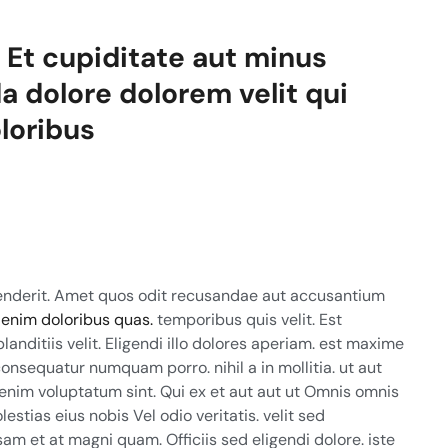
. Et cupiditate aut minus
 dolore dolorem velit qui
oloribus
enderit. Amet quos odit recusandae aut accusantium
enim doloribus quas.
temporibus quis velit. Est
ditiis velit. Eligendi illo dolores aperiam. est maxime
nsequatur numquam porro. nihil a in mollitia. ut aut
enim voluptatum sint. Qui ex et aut aut ut Omnis omnis
estias eius nobis Vel odio veritatis. velit sed
am et at magni quam. Officiis sed eligendi dolore. iste